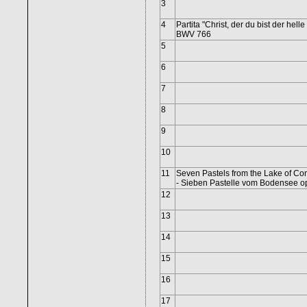
3
4
Partita "Christ, der du bist der helle
BWV 766
5
6
7
8
9
10
11
Seven Pastels from the Lake of Co
- Sieben Pastelle vom Bodensee o
12
13
14
15
16
17