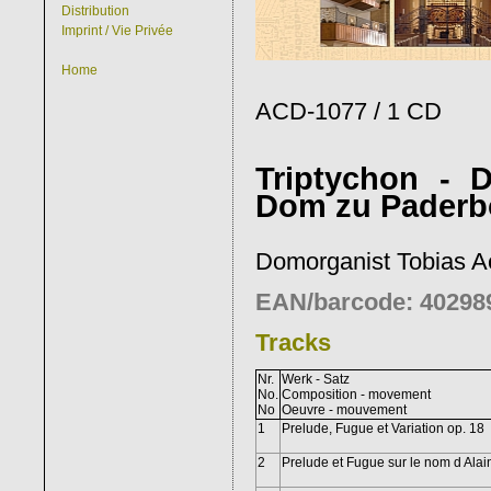
Distribution
Imprint / Vie Privée
Home
ACD-1077 / 1 CD
Triptychon - 
Dom zu Paderb
Domorganist Tobias A
EAN/barcode: 40298
Tracks
Nr.
Werk - Satz
No.
Composition - movement
No
Oeuvre - mouvement
1
Prelude, Fugue et Variation op. 18
2
Prelude et Fugue sur le nom d Alai