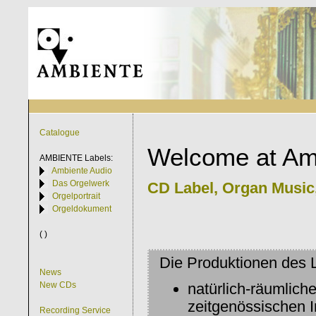
Catalogue
Welcome at Am
AMBIENTE
Labels:
Ambiente Audio
Das Orgelwerk
CD Label, Organ Music,
Orgelportrait
Orgeldokument
( )
Die Produktionen des 
News
natürlich-räumlic
New CDs
zeitgenössischen 
Recording Service