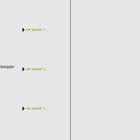
en savoir +...
rchenjahr
en savoir +...
en savoir +...