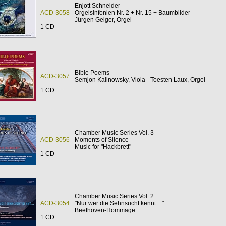
Enjott Schneider
ACD-3058
Orgelsinfonien Nr. 2 + Nr. 15 + Baumbilder
Jürgen Geiger, Orgel
1 CD
Bible Poems
ACD-3057
Semjon Kalinowsky, Viola - Toesten Laux, Orgel
1 CD
Chamber Music Series Vol. 3
ACD-3056
Moments of Silence
Music for "Hackbrett"
1 CD
Chamber Music Series Vol. 2
ACD-3054
"Nur wer die Sehnsucht kennt ..."
Beethoven-Hommage
1 CD