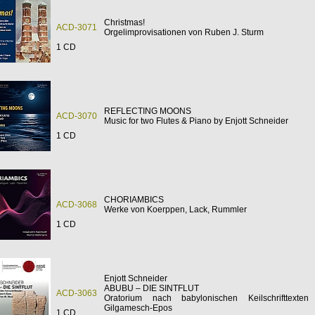
Christmas!
ACD-3071
Orgelimprovisationen von Ruben J. Sturm
1 CD
REFLECTING MOONS
ACD-3070
Music for two Flutes & Piano by Enjott Schneider
1 CD
CHORIAMBICS
ACD-3068
Werke von Koerppen, Lack, Rummler
1 CD
Enjott Schneider
ABUBU – DIE SINTFLUT
ACD-3063
Oratorium nach babylonischen Keilschrifttext
Gilgamesch-Epos
1 CD