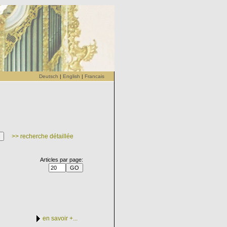
Deutsch
|
English
|
Francais
>> recherche détaillée
Articles par page:
en savoir +...