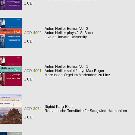
1 CD
Anton Heiller Edition Vol. 2
ACD-4002
Anton Heiller plays J. S. Bach
Live at Harvard University
1 CD
Anton Heiller Edition Vol. 1
ACD-4001
Anton Heiller spielt/plays Max Reger
Marcussen-Orgel im Mariendom zu Linz
1 CD
Sigfrid Karg-Elert:
ACD-3074
Romantische Tonstücke für Saugwind-Harmonium
1 CD