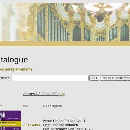
talogue
les enregistrements
ercher:
Articles 1 à 20 de 209
>
>>
r
No.
Description
Anton Heiller Edition Vol. 3
ACD-4003
Orgel-Improvisationen
Live-Mitschnitte von 1963-1978