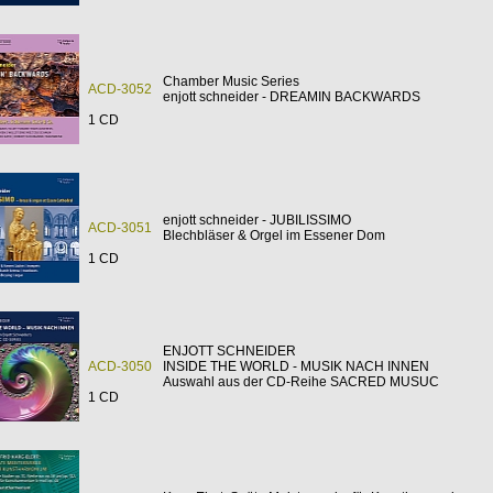
Chamber Music Series
ACD-3052
enjott schneider - DREAMIN BACKWARDS
1 CD
enjott schneider - JUBILISSIMO
ACD-3051
Blechbläser & Orgel im Essener Dom
1 CD
ENJOTT SCHNEIDER
ACD-3050
INSIDE THE WORLD - MUSIK NACH INNEN
Auswahl aus der CD-Reihe SACRED MUSUC
1 CD