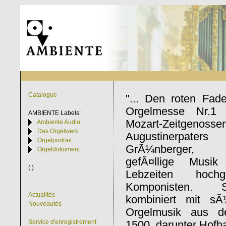
Catalogue
"... Den roten Fade
Orgelmesse Nr.1
AMBIENTE
Labels:
Mozart-Zeitgen
Ambiente Audio
Das Orgelwerk
Augustinerpater
Orgelportrait
GrÃ¼nberger, c
Orgeldokument
gefÃ¤llige Musi
( )
Lebzeiten hochge
Komponisten. 
Actualités
kombiniert mit sÃ
Nouveautés
Orgelmusik aus d
Service d'enregistrement
1500, darunter Hofh