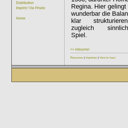
Distribution
Regina. Hier gelingt
Imprint / Vie Privée
wunderbar die Bala
Home
klar strukturie
zugleich sinnlich
Spiel.
<< retourner
Retourner
|
Imprimer
|
Vers le haut