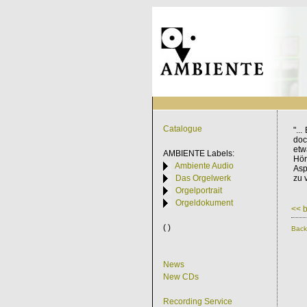
Catalogue
"..
doc
etw
AMBIENTE
Labels:
Hör
Ambiente Audio
Asp
Das Orgelwerk
zu 
Orgelportrait
Orgeldokument
<< 
( )
Back
News
New CDs
Recording Service