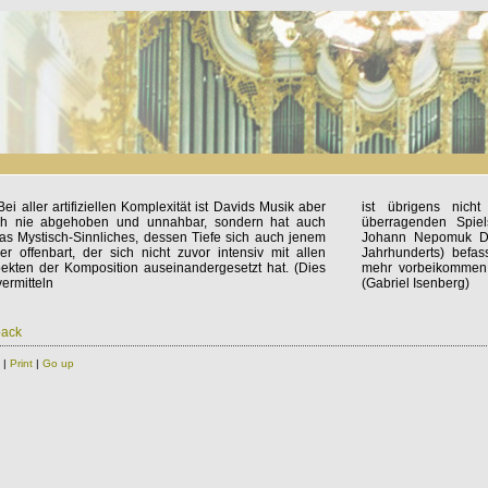
. Bei aller artifiziellen Komplexität ist Davids Musik aber
ist übrigens nich
h nie abgehoben und unnahbar, sondern hat auch
überragenden Spiel
as Mystisch-Sinnliches, dessen Tiefe sich auch jenem
Johann Nepomuk Da
er offenbart, der sich nicht zuvor intensiv mit allen
Jahrhunderts) befass
ekten der Komposition auseinandergesetzt hat. (Dies
mehr vorbeikommen:
vermitteln
(Gabriel Isenberg)
back
|
Print
|
Go up