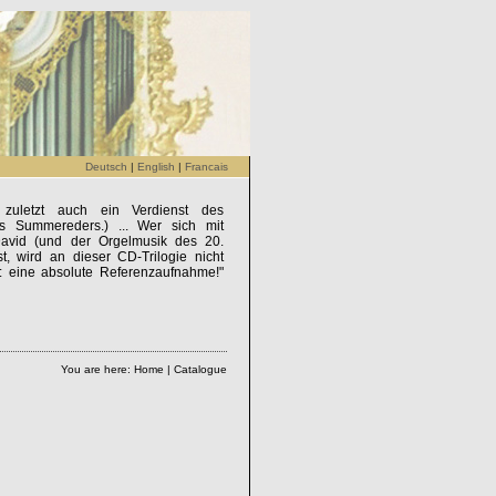
Deutsch
|
English
|
Francais
t zuletzt auch ein Verdienst des
s Summereders.) ... Wer sich mit
vid (und der Orgelmusik des 20.
t, wird an dieser CD-Trilogie nicht
 eine absolute Referenzaufnahme!"
You are here: Home | Catalogue