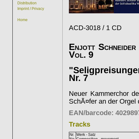
Distribution
Imprint / Privacy
Home
ACD-3018 / 1 CD
Enjott Schneider
Vol. 9
"Seligpreisung
Nr. 7
Neuer Kammerchor der
SchÃ¤fer an der Orgel 
EAN/barcode: 402989
Tracks
Nr.
Werk - Satz