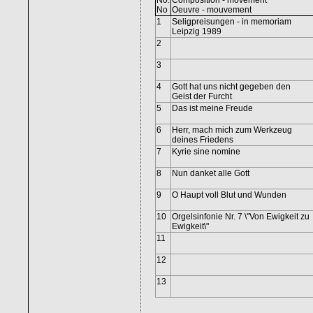
No.
Composition - movement
No
Oeuvre - mouvement
1
Seligpreisungen - in memoriam
Leipzig 1989
2
3
4
Gott hat uns nicht gegeben den
Geist der Furcht
5
Das ist meine Freude
6
Herr, mach mich zum Werkzeug
deines Friedens
7
Kyrie sine nomine
8
Nun danket alle Gott
9
O Haupt voll Blut und Wunden
10
Orgelsinfonie Nr. 7 \"Von Ewigkeit zu
Ewigkeit\"
11
12
13