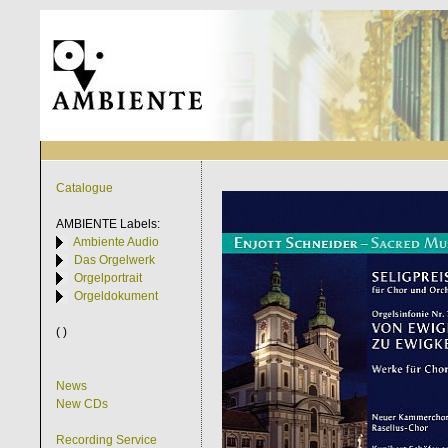
Catalogue
AMBIENTE
Labels:
Ambiente Audio
Das Orgelwerk
Orgelportrait
Orgeldokument
( )
News
New CDs
Recording Service