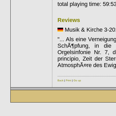
total playing time: 59:5
Reviews
Musik & Kirche 3-20
"... Als eine Verneigun
SchÃ¶pfung, in die d
Orgelsinfonie Nr. 7, 
principio, Zeit der St
AtmosphÃ¤re des Ewig
Back
|
Print
|
Go up