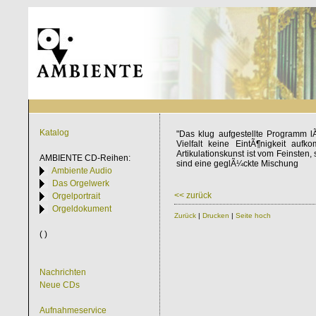
Katalog
"Das klug aufgestellte Programm l
Vielfalt keine EintÃ¶nigkeit aufk
Artikulationskunst ist vom Feinsten,
AMBIENTE
CD-Reihen:
sind eine geglÃ¼ckte Mischung
Ambiente Audio
Das Orgelwerk
<< zurück
Orgelportrait
Orgeldokument
Zurück
|
Drucken
|
Seite hoch
( )
Nachrichten
Neue CDs
Aufnahmeservice