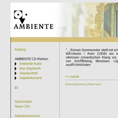
Katalog
"... Roman Summereder stellt mit e
MÃ¼lheim / Ruhr (1959) ein kl
uferlosen romantischen Klang vor,
AMBIENTE
CD-Reihen:
von SchÃ¶nberg, Messiaen, Li
Ambiente Audio
ausfÃ¼hrlichsten
Das Orgelwerk
Orgelportrait
<< zurück
Orgeldokument
Zurück
|
Drucken
|
Seite hoch
( )
Nachrichten
Neue CDs
Aufnahmeservice