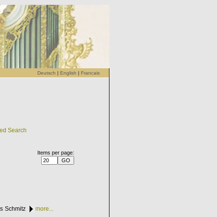
Deutsch
|
English
|
Francais
led Search
Items per page:
as Schmitz
more...