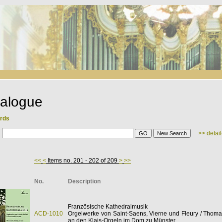
alogue
ords
:
>> detai
<<
<
Items no. 201 - 202 of 209
>
>>
No.
Description
Französische Kathedralmusik
ACD-1010
Orgelwerke von Saint-Saens, Vierne und Fleury / Thom
an den Klais-Orgeln im Dom zu Münster