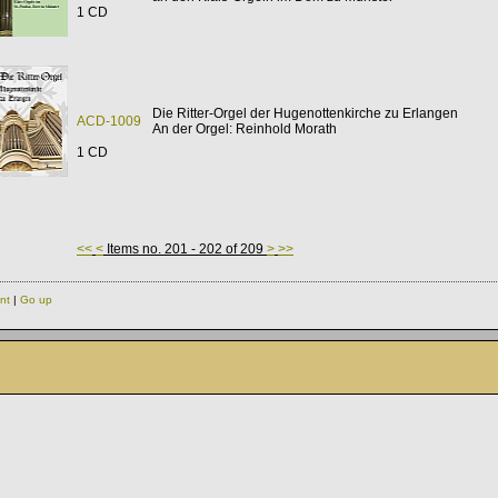
1 CD
Die Ritter-Orgel der Hugenottenkirche zu Erlangen
ACD-1009
An der Orgel: Reinhold Morath
1 CD
<<
<
Items no. 201 - 202 of 209
>
>>
int
|
Go up