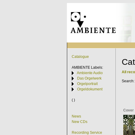
Catalogue
Cat
AMBIENTE
Labels:
All rec
Ambiente Audio
Das Orgelwerk
Search
Orgelportrait
Orgeldokument
( )
Cover
News
New CDs
Recording Service