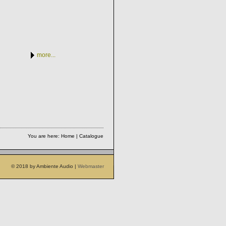
more...
You are here: Home | Catalogue
© 2018 by Ambiente Audio |
Webmaster